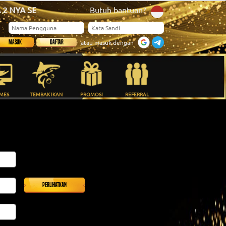
ARANG JUGA!
Butuh bantuan?
MASUK
DAFTAR
atau masuk dengan
MES
TEMBAK IKAN
PROMOSI
REFERRAL
PERLIHATKAN