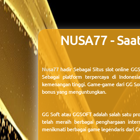
NUSA77 - Saat
Nusa77
hadir Sebagai Situs slot online G
Sebagai platform terpercaya di Indones
kemenangan tinggi. Game-game dari GG Soft 
bonus yang menguntungkan.
GG Soft atau
GGSOFT
adalah salah satu pro
telah meraih berbagai penghargaan inte
menikmati berbagai game legendaris dari GG