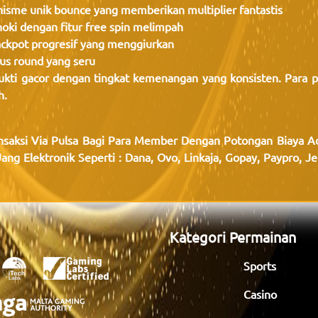
nisme unik bounce yang memberikan multiplier fantastis
hoki dengan fitur free spin melimpah
ckpot progresif yang menggiurkan
us round yang seru
ukti gacor dengan tingkat kemenangan yang konsisten. Para 
h.
saksi Via Pulsa Bagi Para Member Dengan Potongan Biaya Ad
ng Elektronik Seperti : Dana, Ovo, Linkaja, Gopay, Paypro, J
Kategori Permainan
Sports
Casino