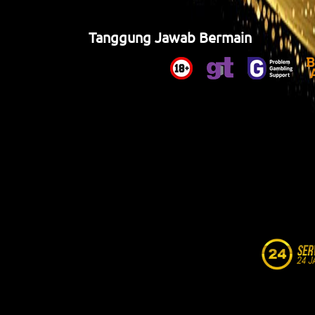
Tanggung Jawab Bermain