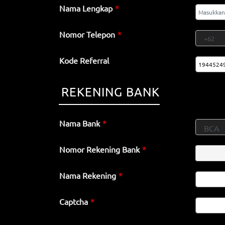
Nama Lengkap
*
Nomor Telepon
*
Kode Referral
REKENING BANK
Nama Bank
*
Nomor Rekening Bank
*
Nama Rekening
*
Captcha
*